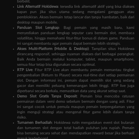
berbelit.
Link Alternatif Hokidewa
: tersedia link alternatif aktif yang bisa diakses
kapan pun jika situs utama sedang mengalami gangguan atau
pemblokiran. Akses bermain tetap lancar dan tanpa hambatan, baik dari
desktop maupun mobile.
Panduan Slot Lengkap
: Bagi pemain yang masih baru, kami
menyediakan panduan lengkap seputar cara bermain slot, membaca
volatilitas, hingga memahami fitur-fitur bonus di dalam game. Panduan
ini sangat membantu agar pemain dapat bermain lebih strategis.
Akses Multi-Platform (Mobile & Desktop)
: Tampilan situs Hokidewa
dirancang responsif, sehingga nyaman diakses dari berbagai perangkat.
Baik Anda bermain melalui komputer, tablet, maupun smartphone,
semua fitur tetap bisa digunakan secara optimal.
RTP Live
: Fitur RTP Live akan membantu pemain memantau tingkat
pengembalian (Return to Player) secara real-time dari setiap permainan
slot. Dengan informasi ini, pemain dapat memilih slot yang sedang
gacor dan memiliki peluang kemenangan lebih tinggi. RTP live juga
diperbarui secara berkala, memastikan data yang akurat setiap saat.
Demo Slot Gratis Tanpa Deposit
: Pemain bisa mencoba ratusan
permainan dalam versi demo sebelum bermain dengan uang asli. Fitur
ini sangat cocok untuk pemula maupun pemain berpengalaman yang
ingin menguji strategi atau mengenal fitur game lebih dalam tanpa
risiko.
Turnamen Berhadiah
: Hokidewa rutin mengadakan event slot bulanan
dan turnamen slot dengan total hadiah puluhan juta rupiah. Pemain
bisa bersaing secara sehat dan mendapatkan reward besar jika berhasil
masuk leaderboard.