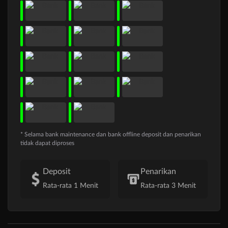
* Selama bank maintenance dan bank offline deposit dan penarikan
tidak dapat diproses
Deposit
Penarikan
Rata-rata 1 Menit
Rata-rata 3 Menit