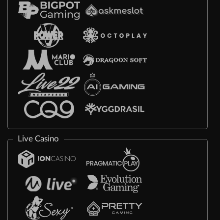
Live Casino