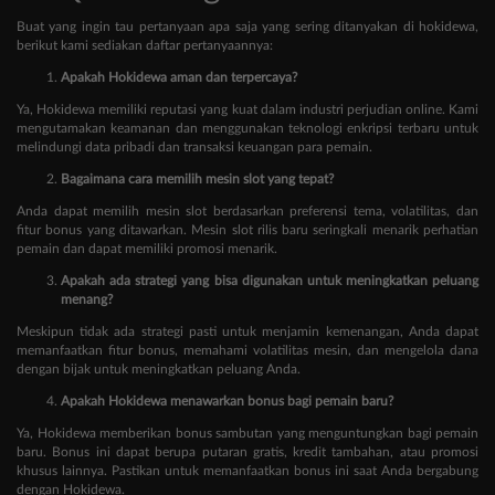
Buat yang ingin tau pertanyaan apa saja yang sering ditanyakan di hokidewa,
berikut kami sediakan daftar pertanyaannya:
Apakah Hokidewa aman dan terpercaya?
Ya, Hokidewa memiliki reputasi yang kuat dalam industri perjudian online. Kami
mengutamakan keamanan dan menggunakan teknologi enkripsi terbaru untuk
melindungi data pribadi dan transaksi keuangan para pemain.
Bagaimana cara memilih mesin slot yang tepat?
Anda dapat memilih mesin slot berdasarkan preferensi tema, volatilitas, dan
fitur bonus yang ditawarkan. Mesin slot rilis baru seringkali menarik perhatian
pemain dan dapat memiliki promosi menarik.
Apakah ada strategi yang bisa digunakan untuk meningkatkan peluang
menang?
Meskipun tidak ada strategi pasti untuk menjamin kemenangan, Anda dapat
memanfaatkan fitur bonus, memahami volatilitas mesin, dan mengelola dana
dengan bijak untuk meningkatkan peluang Anda.
Apakah Hokidewa menawarkan bonus bagi pemain baru?
Ya, Hokidewa memberikan bonus sambutan yang menguntungkan bagi pemain
baru. Bonus ini dapat berupa putaran gratis, kredit tambahan, atau promosi
khusus lainnya. Pastikan untuk memanfaatkan bonus ini saat Anda bergabung
dengan Hokidewa.