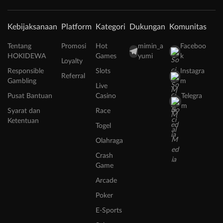
Kebijaksanaan
Platform
Kategori
Dukungan
Komunitas
Tentang
Promosi
Hot
mimin_a
Faceboo
HOKIDEWA
Games
yumi
k
Loyalty
Responsible
Slots
Instagra
Referral
Gambling
m
Live
Pusat Bantuan
Casino
Telegra
m
Syarat dan
Race
Ketentuan
Togel
Olahraga
Crash
Game
Arcade
Poker
E-Sports