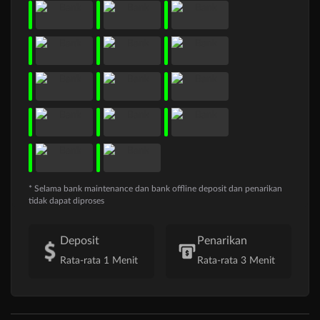
* Selama bank maintenance dan bank offline deposit dan penarikan
tidak dapat diproses
Deposit
Penarikan
Rata-rata 1 Menit
Rata-rata 3 Menit