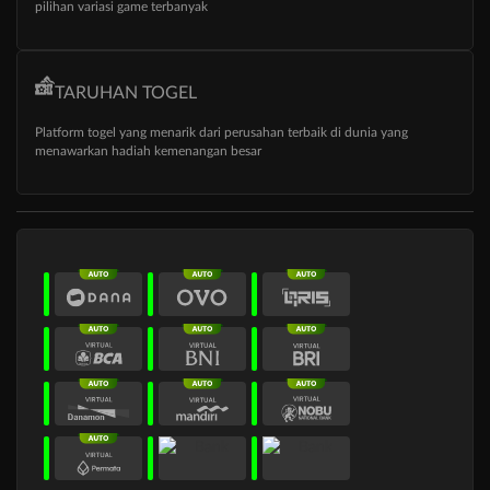
pilihan variasi game terbanyak
TARUHAN TOGEL
Platform togel yang menarik dari perusahan terbaik di dunia yang
menawarkan hadiah kemenangan besar