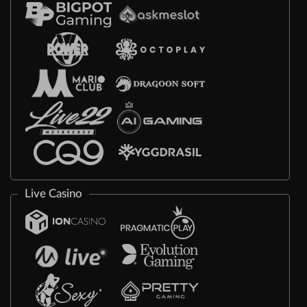
Live Casino