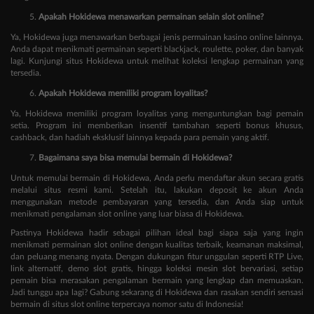
Apakah Hokidewa menawarkan permainan selain slot online?
Ya, Hokidewa juga menawarkan berbagai jenis permainan kasino online lainnya.
Anda dapat menikmati permainan seperti blackjack, roulette, poker, dan banyak
lagi. Kunjungi situs Hokidewa untuk melihat koleksi lengkap permainan yang
tersedia.
Apakah Hokidewa memiliki program loyalitas?
Ya, Hokidewa memiliki program loyalitas yang menguntungkan bagi pemain
setia. Program ini memberikan insentif tambahan seperti bonus khusus,
cashback, dan hadiah eksklusif lainnya kepada para pemain yang aktif.
Bagaimana saya bisa memulai bermain di Hokidewa?
Untuk memulai bermain di Hokidewa, Anda perlu mendaftar akun secara gratis
melalui situs resmi kami. Setelah itu, lakukan deposit ke akun Anda
menggunakan metode pembayaran yang tersedia, dan Anda siap untuk
menikmati pengalaman slot online yang luar biasa di Hokidewa.
Pastinya Hokidewa hadir sebagai pilihan ideal bagi siapa saja yang ingin
menikmati permainan slot online dengan kualitas terbaik, keamanan maksimal,
dan peluang menang nyata. Dengan dukungan fitur unggulan seperti RTP Live,
link alternatif, demo slot gratis, hingga koleksi mesin slot bervariasi, setiap
pemain bisa merasakan pengalaman bermain yang lengkap dan memuaskan.
Jadi tunggu apa lagi? Gabung sekarang di Hokidewa dan rasakan sendiri sensasi
bermain di situs slot online terpercaya nomor satu di Indonesia!