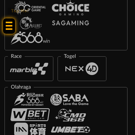
Tap Me!
Race
Togel
Olahraga