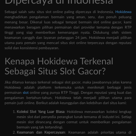
Dipercaya di Indonesia
Sebagai salah satu situs slot online paling dipercaya di Indonesia,
Hokidewa
menghadirkan pengalaman bermain yang aman, seru, dan penuh peluang
menang besar. Dikenal luas sebagai tempat bermain slot online gacor, kami
menawarkan beragam pilihan permainan dari provider ternama dengan RTP
tinggi yang siap memberikan kemenangan nyata. Didukung oleh sistem
keamanan canggih dan layanan pelanggan 24 jam, Hokidewa menjadi pilihan
utama para pemain yang mencari situs slot online terpercaya dengan reputasi
solid dan konsistensi pembayaran.
Kenapa Hokidewa Terkenal
Sebagai Situs Slot Gacor?
Jika ditanya kenapa terkenal sebagai slot gacor, maka jawabannya jelas karena
Hokidewa adalah platform terkemuka untuk menikmati berbagai jenis
permainan
slot
online yang punya RTP Tinggi. Dengan reputasi yang kuat dan
pengalaman bertahun-tahun, Hokidewa telah menjadi pilihan utama para
pemain judi online. Berikut adalah keunggulan dan kelebihan dari situs kami:
Koleksi Slot Yang Luar Biasa
: Hokidewa menawarkan koleksi lengkap
mesin slot dari penyedia perangkat lunak ternama di industri ini. Setiap
mesin slot dirancang dengan cermat untuk memberikan pengalaman
bermain yang tak tertandingi.
Keamanan dan Kepercayaan
: Keamanan adalah prioritas utama di