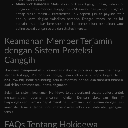
Mesin Slot Bervariasi
: Mulai dari slot klasik tiga gulungan, video slot
dengan animasi modern, hingga jenis Megaways dan jackpot progresif.
Setiap mesin memiliki karakteristik unik seperti jumlah payline, fitur
bonus, serta tingkat volatilitas berbeda. Dengan variasi seluas ini,
pemain bisa bebas bereksperimen dan menemukan permainan yang
paling sesuai dengan selera dan strategi mereka.
Keamanan Member Terjamin
dengan Sistem Proteksi
Canggih
Hokidewa memprioritaskan keamanan data dan privasi setiap member dengan
standar tertinggi. Platform ini menggunakan teknologi enkripsi tingkat lanjut
(SSL 256-bit) untuk melindungi semua informasi pribadi dan transaksi finansial
dari risiko peretasan atau penyalahgunaan.
Selain itu, sistem keamanan Hokidewa terus diperbarui secara berkala untuk
mengantisipasi potensi ancaman digital. Dengan dukungan tim IT
berpengalaman, pemain dapat menikmati permainan slot online dengan rasa
aman dan tenang, tanpa perlu khawatir akan kebocoran data atau gangguan
teknis.
FAQs Tentang Hokidewa