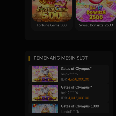
Fortune Gems 500
Sweet Bonanza 2500
PEMENANG MESIN SLOT
Gates of Olympus™
bejo2****6
IDR
4,658,000.00
Gates of Olympus™
bejo2****6
IDR
4,042,000.00
Gates of Olympus 1000
kontol****k