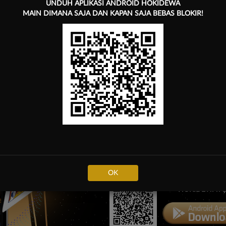
UNDUH APLIKASI ANDROID HOKIDEWA
MAIN DIMANA SAJA DAN KAPAN SAJA BEBAS BLOKIR!
DOWNLOAD
SEKARANG
NIKMATI PERFORMA T
OK
HOKIDEWA A